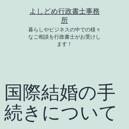
コ
よしどめ行政書士事務
ン
所
テ
暮らしやビジネスの中での様々
ン
なご相談を行政書士がお受けし
ツ
ます！
へ
ス
キ
ッ
国際結婚の手
プ
続きについて